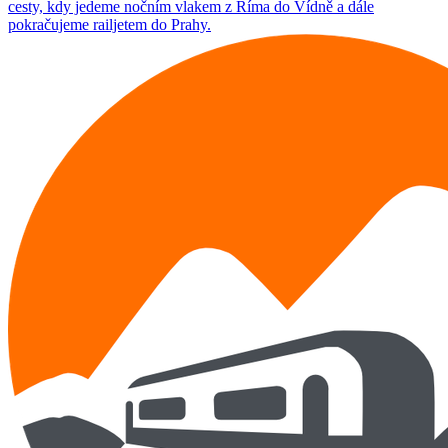
cesty, kdy jedeme nočním vlakem z Říma do Vídně a dále
pokračujeme railjetem do Prahy.