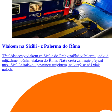
Vlakem na Sicílii - z Palerma do Říma
Třetí část cesty vlakem ze Sicílie do Prahy začíná v Palermu, odkud
odjíždíme nočním vlakem do Říma. Naše cesta zahrnuje přejezd
mezi Sicílií a italskou pevninou trajektem, na který se náš vlak
nalodí.