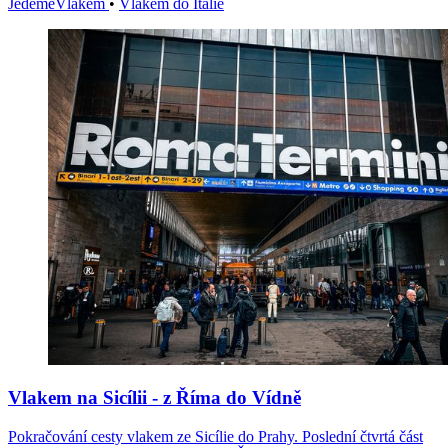
JedemeVlakem
•
Vlakem do Itálie
Vlakem na Sicílii - z Říma do Vídně
Pokračování cesty vlakem ze Sicílie do Prahy. Poslední čtvrtá část