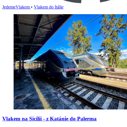
JedemeVlakem
•
Vlakem do Itálie
Vlakem na Sicílii - z Katánie do Palerma