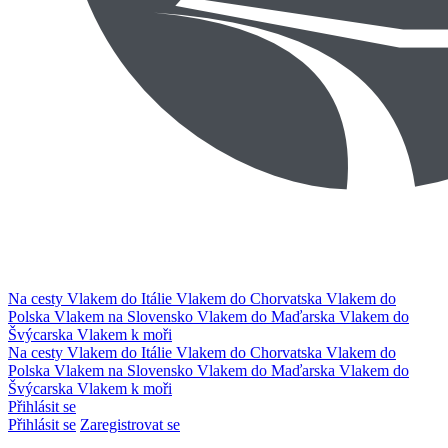
Na cesty
Vlakem do Itálie
Vlakem do Chorvatska
Vlakem do
Polska
Vlakem na Slovensko
Vlakem do Maďarska
Vlakem do
Švýcarska
Vlakem k moři
Na cesty
Vlakem do Itálie
Vlakem do Chorvatska
Vlakem do
Polska
Vlakem na Slovensko
Vlakem do Maďarska
Vlakem do
Švýcarska
Vlakem k moři
Přihlásit se
Přihlásit se
Zaregistrovat se