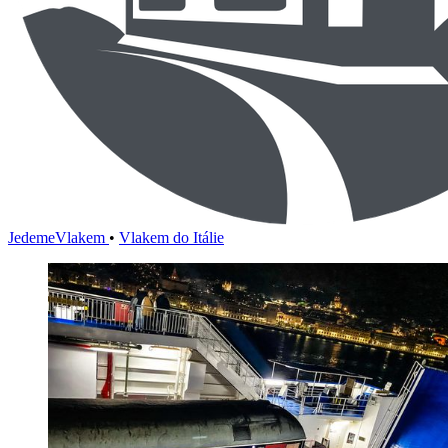
JedemeVlakem
•
Vlakem do Itálie