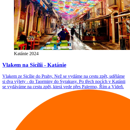
Katánie 2024
Vlakem na Sicílii - Katánie
Vlakem ze Sicílie do Prahy. Než se vydáme na cestu zpět, uděláme
si dva výlety - do Taorminy do Syrakusy. Po třech nocích v Katánii
se vydáváme na cestu zpět, která vede přes Palermo, Řím a Vídeň.