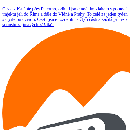
Cesta z Katánie přes Palermo, odkud jsme nočním vlakem s pomocí
trajektu jeli do Říma a dále do Vídně a Prahy. To celé za jeden týden
s čtyřletou dcerou. Cestu jsme rozdělili na čtyři části a každá přinesla
spoustu zajímavých zážitků.