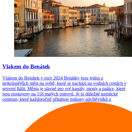
Vlakem do Benátek
Vlakem do Benátek v roce 2024 Benátky jsou jedno z
nejkrásnějších měst na světě, které se nachází na vodních cestách v
severní Itálii. Město je slavné pro své kanály, mosty a paláce, které
jsou postaveny na 118 malých ostrovů. Je to důležité turistické
centrum, které každoročně přitahuje miliony návštěvníků z