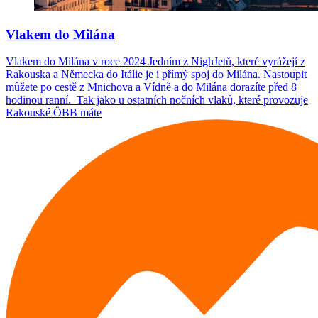
Vlakem do Milána
Vlakem do Milána v roce 2024 Jedním z NighJetů, které vyrážejí z
Rakouska a Německa do Itálie je i přímý spoj do Milána. Nastoupit
můžete po cestě z Mnichova a Vídně a do Milána dorazíte před 8
hodinou ranní. Tak jako u ostatních nočních vlaků, které provozuje
Rakouské ÖBB máte