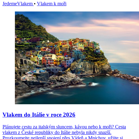
JedemeVlakem
•
Vlakem k moři
Vlakem do Itálie v roce 2026
Plánujete cestu za italským sluncem, kávou nebo k moři? Cesta
vlakem z České republiky do Itálie nebyla nikdy snazší.
Prozkoumejte nejlepší spojení přes Vídeň a Mnichov, užijte si