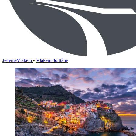
JedemeVlakem
•
Vlakem do Itálie