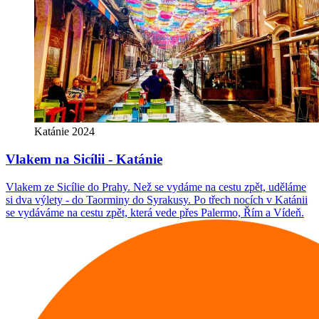
Katánie 2024
Vlakem na Sicílii - Katánie
Vlakem ze Sicílie do Prahy. Než se vydáme na cestu zpět, uděláme
si dva výlety - do Taorminy do Syrakusy. Po třech nocích v Katánii
se vydáváme na cestu zpět, která vede přes Palermo, Řím a Vídeň.