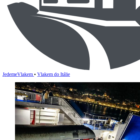
JedemeVlakem
•
Vlakem do Itálie