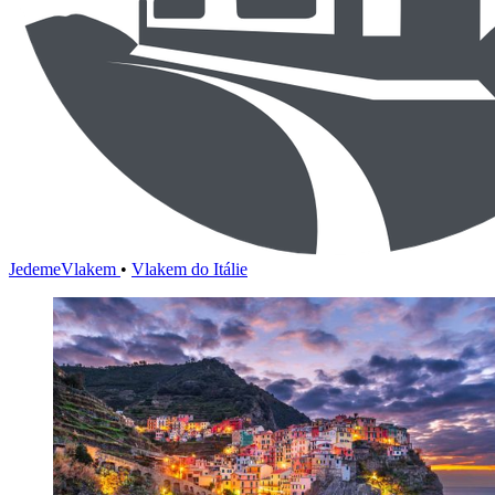
JedemeVlakem
•
Vlakem do Itálie