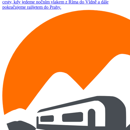
cesty, kdy jedeme nočním vlakem z Říma do Vídně a dále
pokračujeme railjetem do Prahy.