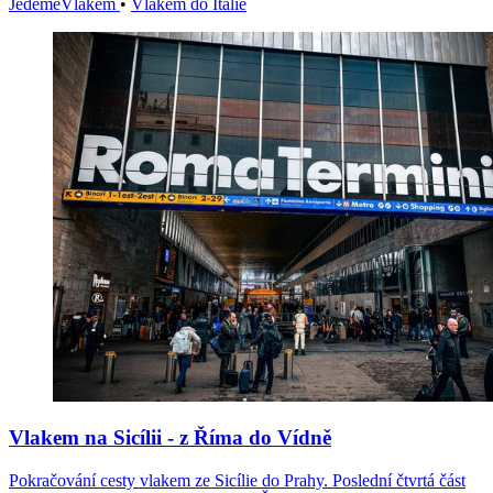
JedemeVlakem
•
Vlakem do Itálie
Vlakem na Sicílii - z Říma do Vídně
Pokračování cesty vlakem ze Sicílie do Prahy. Poslední čtvrtá část