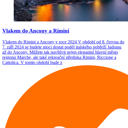
Vlakem do Ancony a Rimini
Vlakem do Rimini a Ancony v roce 2024 V období od 8. června do
7. září 2024 se budete moci dostat podél italského pobřeží Jadranu
až do Ancony. Můžete tak navštívit nejen elegantní hlavní město
regionu Marche, ale také rekreační střediska Rimini, Riccione a
Cattolica. V tomto období bude z