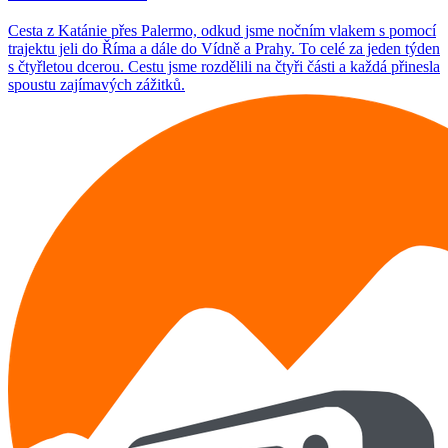
Cesta z Katánie přes Palermo, odkud jsme nočním vlakem s pomocí
trajektu jeli do Říma a dále do Vídně a Prahy. To celé za jeden týden
s čtyřletou dcerou. Cestu jsme rozdělili na čtyři části a každá přinesla
spoustu zajímavých zážitků.