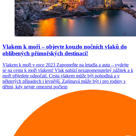
Vlakem k moři – objevte kouzlo nočních vlaků do
oblíbených přímořských destinací!
Vlakem k moři v roce 2023 Zapomeňte na letadla a auta – vydejte
se na cestu k moři vlakem! Vlak nabízí nezapomenutelný zážitek a k
moři přijedete odpočatí. Cesta vlakem může být pohodlná a v
některých případech i levnější. Zajímavá může být i pro rodiny s
dětmi, kdy nejste omezeni počtem