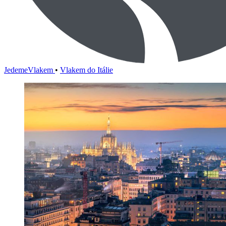
JedemeVlakem
•
Vlakem do Itálie