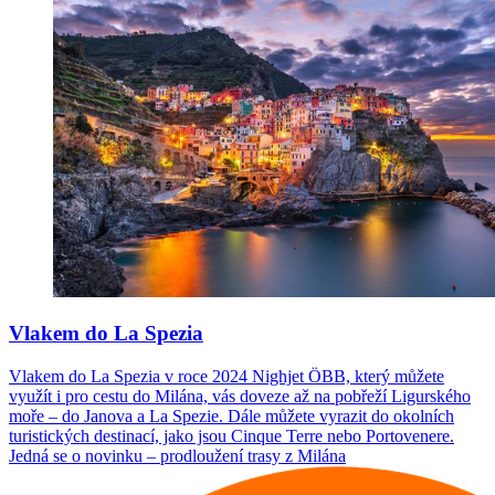
Vlakem do La Spezia
Vlakem do La Spezia v roce 2024 Nighjet ÖBB, který můžete
využít i pro cestu do Milána, vás doveze až na pobřeží Ligurského
moře – do Janova a La Spezie. Dále můžete vyrazit do okolních
turistických destinací, jako jsou Cinque Terre nebo Portovenere.
Jedná se o novinku – prodloužení trasy z Milána