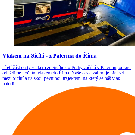
Vlakem na Sicílii - z Palerma do Říma
Třetí část cesty vlakem ze Sicílie do Prahy začíná v Palermu, odkud
odjíždíme nočním vlakem do Říma. Naše cesta zahrnuje přejezd
mezi Sicílií a italskou pevninou trajektem, na který se náš vlak
nalodí.