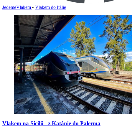
JedemeVlakem
•
Vlakem do Itálie
Vlakem na Sicílii - z Katánie do Palerma