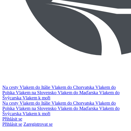
Na cesty
Vlakem do Itálie
Vlakem do Chorvatska
Vlakem do
Polska
Vlakem na Slovensko
Vlakem do Maďarska
Vlakem do
Švýcarska
Vlakem k moři
Na cesty
Vlakem do Itálie
Vlakem do Chorvatska
Vlakem do
Polska
Vlakem na Slovensko
Vlakem do Maďarska
Vlakem do
Švýcarska
Vlakem k moři
Přihlásit se
Přihlásit se
Zaregistrovat se