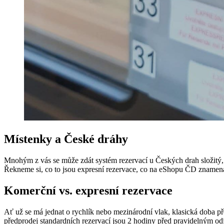
Místenky a České dráhy
Mnohým z vás se může zdát systém rezervací u Českých drah složitý,
Řekneme si, co to jsou expresní rezervace, co na eShopu ČD znamená
Komerční vs. expresní rezervace
Ať už se má jednat o rychlík nebo mezinárodní vlak, klasická doba pře
předprodej standardních rezervací jsou 2 hodiny před pravidelným odj