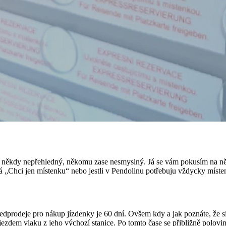
 někdy nepřehledný, někomu zase nesmyslný. Já se vám pokusím na někol
 „Chci jen místenku“ nebo jestli v Pendolinu potřebuju vždycky míste
dprodeje pro nákup jízdenky je 60 dní. Ovšem kdy a jak poznáte, že si 
ezdem vlaku z jeho výchozí stanice. Po tomto čase se přibližně polovi