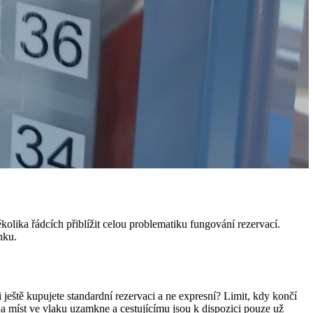
ika řádcích přiblížit celou problematiku fungování rezervací.
nku.
ještě kupujete standardní rezervaci a ne expresní? Limit, kdy končí
na míst ve vlaku uzamkne a cestujícímu jsou k dispozici pouze už