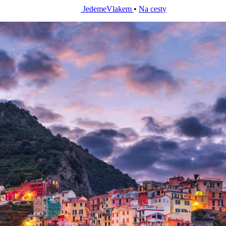
JedemeVlakem
•
Na cesty